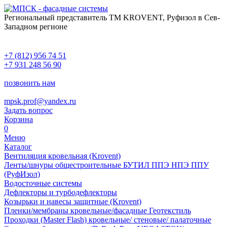
Региональный представитель ТМ KROVENT, Руфизол в Сев-
Западном регионе
+7 (812) 956 74 51
+7 931 248 56 90
позвонить нам
mpsk.prof@yandex.ru
Задать вопрос
Корзина
0
Меню
Каталог
Вентиляция кровельная (Krovent)
Ленты/шнуры общестроительные БУТИЛ ППЭ НПЭ ППУ
(РуфИзол)
Водосточные системы
Дефлекторы и турбодефлекторы
Козырьки и навесы защитные (Krovent)
Пленки/мембраны кровельные/фасадные Геотекстиль
Проходки (Master Flash) кровельные/ стеновые/ палаточные