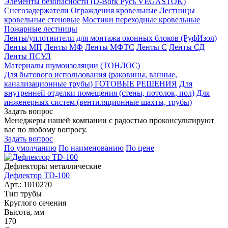
Элементы безопасности (D-Bork Русь VEGASTOK)
Снегозадержатели
Ограждения кровельные
Лестницы
кровельные стеновые
Мостики переходные кровельные
Пожарные лестницы
Ленты/уплотнители для монтажа оконных блоков (РуфИзол)
Ленты МП
Ленты МФ
Ленты МФТС
Ленты С
Ленты СД
Ленты ПСУЛ
Материалы шумоизоляции (TОНЛОС)
Для бытового использования (раковины, ванные,
канализационные трубы) ГОТОВЫЕ РЕШЕНИЯ
Для
внутренней отделки помещения (стены, потолок, пол)
Для
инженерных систем (вентиляционные шахты, трубы)
Задать вопрос
Менеджеры нашей компании с радостью проконсультируют
вас по любому вопросу.
Задать вопрос
По умолчанию
По наименованию
По цене
Дефлекторы металлические
Дефлектор TD-100
Арт.: 1010270
Тип трубы
Круглого сечения
Высота, мм
170