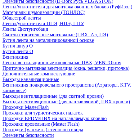
Элементы безопасности (D-Bork Русь VEGASTOK)
Ленты/уплотнители для монтажа оконных блоков (РуфИзол)
Материалы шумоизоляции (TОНЛОС)
Общестрой ленты
Ленты/уплотнители ППЭ, НПЭ, ППУ
Ленты Дихтунгсбанд
Скотчи строительные монтажные (ПВХ, Ал, ПЭ)
Бутил лента на металлизированной основе
Бутил шнур О
Бутил лента О
Вентиляция
Ленты вентиляционные кровельные ПВХ, VENTOkrov
Приточно-вытяжная вентиляция (окна, решетки, приточка)
Дополнительные комплектующие
Выходы канализационные
Вентиляция подкровельного пространства (Аэраторы, KTV,
коньковые)
Выходы вентиляционные (для скатной кровли)
Выходы вентиляционные (для наплавляемой, ПВХ кровли)
Проходки MasterFlash
Проходки для туристических палаток
Проходки EPDM/ПВХ на наплавляемую кровлю
Проходки кровельные (Master Flash)
Проходки (манжеты) стенового ввода
Элементы безопасности