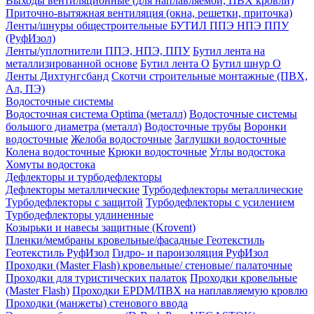
Выходы вентиляционные (для наплавляемой, ПВХ кровли)
Приточно-вытяжная вентиляция (окна, решетки, приточка)
Ленты/шнуры общестроительные БУТИЛ ППЭ НПЭ ППУ
(РуфИзол)
Ленты/уплотнители ППЭ, НПЭ, ППУ
Бутил лента на
металлизированной основе
Бутил лента О
Бутил шнур О
Ленты Дихтунгсбанд
Скотчи строительные монтажные (ПВХ,
Ал, ПЭ)
Водосточные системы
Водосточная система Optima (металл)
Водосточные системы
большого диаметра (металл)
Водосточные трубы
Воронки
водосточные
Желоба водосточные
Заглушки водосточные
Колена водосточные
Крюки водосточные
Углы водостока
Хомуты водостока
Дефлекторы и турбодефлекторы
Дефлекторы металлические
Турбодефлекторы металлические
Турбодефлекторы с защитой
Турбодефлекторы с усилением
Турбодефлекторы удлиненные
Козырьки и навесы защитные (Krovent)
Пленки/мембраны кровельные/фасадные Геотекстиль
Геотекстиль РуфИзол
Гидро- и пароизоляция РуфИзол
Проходки (Master Flash) кровельные/ стеновые/ палаточные
Проходки для туристических палаток
Проходки кровельные
(Master Flash)
Проходки EPDM/ПВХ на наплавляемую кровлю
Проходки (манжеты) стенового ввода