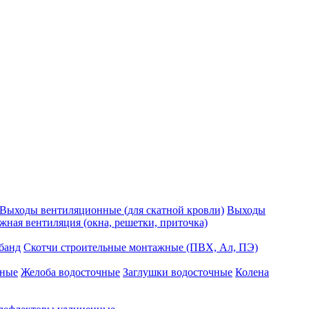
Выходы вентиляционные (для скатной кровли)
Выходы
ная вентиляция (окна, решетки, приточка)
банд
Скотчи строительные монтажные (ПВХ, Ал, ПЭ)
чные
Желоба водосточные
Заглушки водосточные
Колена