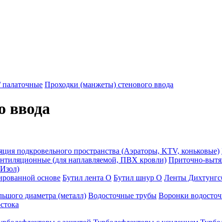
/ палаточные
Проходки (манжеты) стенового ввода
о ввода
яция подкровельного пространства (Аэраторы, KTV, коньковые)
нтиляционные (для наплавляемой, ПВХ кровли)
Приточно-вытяж
Изол)
зированной основе
Бутил лента О
Бутил шнур О
Ленты Дихтунгс
ьшого диаметра (металл)
Водосточные трубы
Воронки водосто
стока