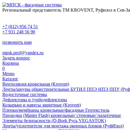
Региональный представитель ТМ KROVENT, Руфизол в Сев-За
+7 (812) 956 74 51
+7 931 248 56 90
позвонить нам
mpsk.prof@yandex.ru
Задать вопрос
Корзина
0
Меню
Каталог
Вентиляция кровельная (Krovent)
Ленты/шнуры общестроительные БУТИЛ ППЭ НПЭ ППУ (Руф
Водосточные системы
Дефлекторы и турбодефлекторы
Козырьки и навесы защитные (Krovent)
Пленки/мембраны кровельные/фасадные Геотекстиль
Проходки (Master Flash) кровельные/ стеновые/ палаточные
Элементы безопасности (D-Bork Русь VEGASTOK)
Ленты/уплотнители для монтажа оконных блоков (РуфИзол)