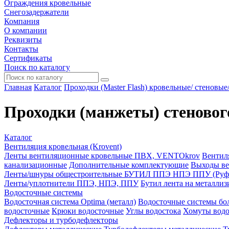
Ограждения кровельные
Снегозадержатели
Компания
О компании
Реквизиты
Контакты
Сертификаты
Поиск по каталогу
Главная
Каталог
Проходки (Master Flash) кровельные/ стеновые
Проходки (манжеты) стеновог
Каталог
Вентиляция кровельная (Krovent)
Ленты вентиляционные кровельные ПВХ, VENTOkrov
Вентил
канализационные
Дополнительные комплектующие
Выходы ве
Ленты/шнуры общестроительные БУТИЛ ППЭ НПЭ ППУ (Руф
Ленты/уплотнители ППЭ, НПЭ, ППУ
Бутил лента на металли
Водосточные системы
Водосточная система Optima (металл)
Водосточные системы бол
водосточные
Крюки водосточные
Углы водостока
Хомуты водо
Дефлекторы и турбодефлекторы