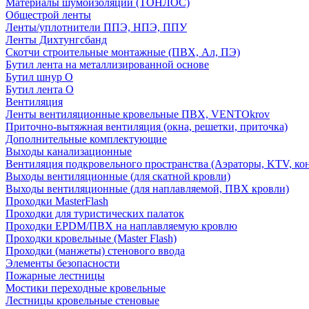
Материалы шумоизоляции (TОНЛОС)
Общестрой ленты
Ленты/уплотнители ППЭ, НПЭ, ППУ
Ленты Дихтунгсбанд
Скотчи строительные монтажные (ПВХ, Ал, ПЭ)
Бутил лента на металлизированной основе
Бутил шнур О
Бутил лента О
Вентиляция
Ленты вентиляционные кровельные ПВХ, VENTOkrov
Приточно-вытяжная вентиляция (окна, решетки, приточка)
Дополнительные комплектующие
Выходы канализационные
Вентиляция подкровельного пространства (Аэраторы, KTV, ко
Выходы вентиляционные (для скатной кровли)
Выходы вентиляционные (для наплавляемой, ПВХ кровли)
Проходки MasterFlash
Проходки для туристических палаток
Проходки EPDM/ПВХ на наплавляемую кровлю
Проходки кровельные (Master Flash)
Проходки (манжеты) стенового ввода
Элементы безопасности
Пожарные лестницы
Мостики переходные кровельные
Лестницы кровельные стеновые