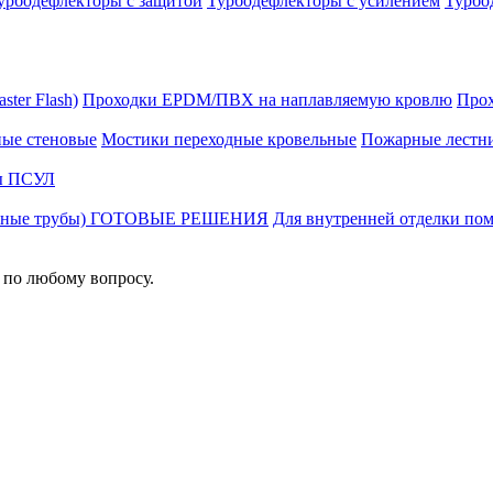
урбодефлекторы с защитой
Турбодефлекторы с усилением
Турбо
ter Flash)
Проходки EPDM/ПВХ на наплавляемую кровлю
Прох
ные стеновые
Мостики переходные кровельные
Пожарные лестн
ы ПСУЛ
ционные трубы) ГОТОВЫЕ РЕШЕНИЯ
Для внутренней отделки пом
 по любому вопросу.