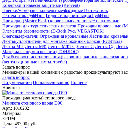
Дефлекторы металлические
Турбодефлекторы металлические
Т
Козырьки и навесы защитные (Krovent)
Пленки/мембраны кровельные/фасадные Геотекстиль
Геотекстиль РуфИзол
Гидро- и пароизоляция РуфИзол
Проходки (Master Flash) кровельные/ стеновые/ палаточные
Проходки для туристических палаток
Проходки кровельные (Mas
Элементы безопасности (D-Bork Русь VEGASTOK)
Снегозадержатели
Ограждения кровельные
Лестницы кровель
Ленты/уплотнители для монтажа оконных блоков (РуфИзол)
Ленты МП
Ленты МФ
Ленты МФТС
Ленты С
Ленты СД
Лент
Материалы шумоизоляции (TОНЛОС)
Для бытового использования (раковины, ванные, канализа
(вентиляционные шахты, трубы)
Задать вопрос
Менеджеры нашей компании с радостью проконсультируют вас
Задать вопрос
По умолчанию
По наименованию
По цене
Новинка
Проходки (манжеты) стенового ввода
Манжета стенового ввода D90
Арт.: 1010232
Материал
EPDM
Цена: 497,00 руб.