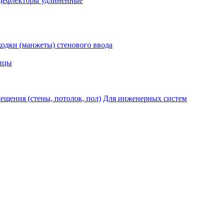
дефлекторы удлиненные
одки (манжеты) стенового ввода
ицы
ещения (стены, потолок, пол)
Для инженерных систем