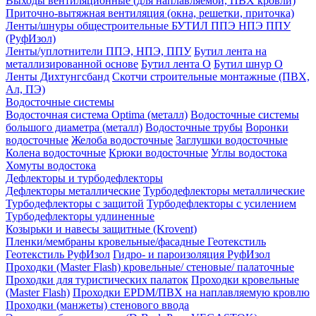
Выходы вентиляционные (для наплавляемой, ПВХ кровли)
Приточно-вытяжная вентиляция (окна, решетки, приточка)
Ленты/шнуры общестроительные БУТИЛ ППЭ НПЭ ППУ
(РуфИзол)
Ленты/уплотнители ППЭ, НПЭ, ППУ
Бутил лента на
металлизированной основе
Бутил лента О
Бутил шнур О
Ленты Дихтунгсбанд
Скотчи строительные монтажные (ПВХ,
Ал, ПЭ)
Водосточные системы
Водосточная система Optima (металл)
Водосточные системы
большого диаметра (металл)
Водосточные трубы
Воронки
водосточные
Желоба водосточные
Заглушки водосточные
Колена водосточные
Крюки водосточные
Углы водостока
Хомуты водостока
Дефлекторы и турбодефлекторы
Дефлекторы металлические
Турбодефлекторы металлические
Турбодефлекторы с защитой
Турбодефлекторы с усилением
Турбодефлекторы удлиненные
Козырьки и навесы защитные (Krovent)
Пленки/мембраны кровельные/фасадные Геотекстиль
Геотекстиль РуфИзол
Гидро- и пароизоляция РуфИзол
Проходки (Master Flash) кровельные/ стеновые/ палаточные
Проходки для туристических палаток
Проходки кровельные
(Master Flash)
Проходки EPDM/ПВХ на наплавляемую кровлю
Проходки (манжеты) стенового ввода