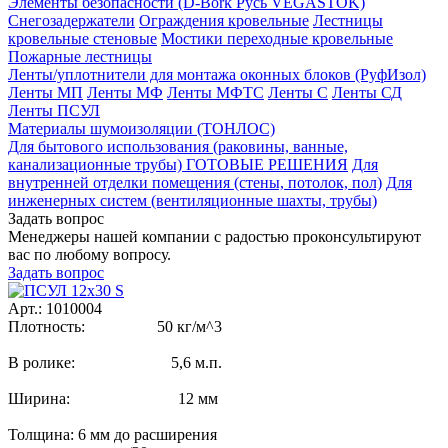
Элементы безопасности (D-Bork Русь VEGASTOK)
Снегозадержатели
Ограждения кровельные
Лестницы
кровельные стеновые
Мостики переходные кровельные
Пожарные лестницы
Ленты/уплотнители для монтажа оконных блоков (РуфИзол)
Ленты МП
Ленты МФ
Ленты МФТС
Ленты С
Ленты СД
Ленты ПСУЛ
Материалы шумоизоляции (TОНЛОС)
Для бытового использования (раковины, ванные,
канализационные трубы) ГОТОВЫЕ РЕШЕНИЯ
Для
внутренней отделки помещения (стены, потолок, пол)
Для
инженерных систем (вентиляционные шахты, трубы)
Задать вопрос
Менеджеры нашей компании с радостью проконсультируют
вас по любому вопросу.
Задать вопрос
Арт.: 1010004
Плотность: 50 кг/м^3
В ролике: 5,6 м.п.
Ширина: 12 мм
Толщина: 6 мм до расширения