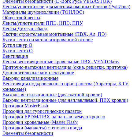
Элементы безопасности (D-Bork Русь VEGASTOK)
Ленты/уплотнители для монтажа оконных блоков (РуфИзол)
Материалы шумоизоляции (TОНЛОС)
Общестрой ленты
Ленты/уплотнители ППЭ, НПЭ, ППУ
Ленты Дихтунгсбанд
Скотчи строительные монтажные (ПВХ, Ал, ПЭ)
Бутил лента на металлизированной основе
Бутил шнур О
Бутил лента О
Вентиляция
Ленты вентиляционные кровельные ПВХ, VENTOkrov
Приточно-вытяжная вентиляция (окна, решетки, приточка)
Дополнительные комплектующие
Выходы канализационные
Вентиляция подкровельного пространства (Аэраторы, KTV,
коньковые)
Выходы вентиляционные (для скатной кровли)
Выходы вентиляционные (для наплавляемой, ПВХ кровли)
Проходки MasterFlash
Проходки для туристических палаток
Проходки EPDM/ПВХ на наплавляемую кровлю
Проходки кровельные (Master Flash)
Проходки (манжеты) стенового ввода
Элементы безопасности