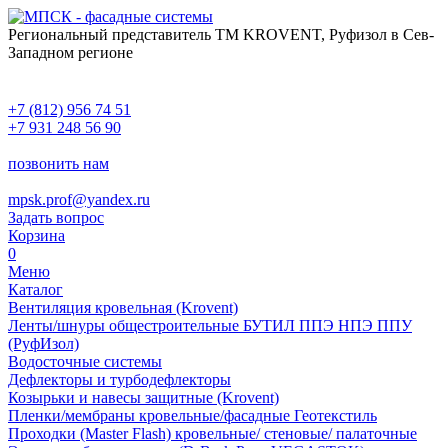
Региональный представитель ТМ KROVENT, Руфизол в Сев-
Западном регионе
+7 (812) 956 74 51
+7 931 248 56 90
позвонить нам
mpsk.prof@yandex.ru
Задать вопрос
Корзина
0
Меню
Каталог
Вентиляция кровельная (Krovent)
Ленты/шнуры общестроительные БУТИЛ ППЭ НПЭ ППУ
(РуфИзол)
Водосточные системы
Дефлекторы и турбодефлекторы
Козырьки и навесы защитные (Krovent)
Пленки/мембраны кровельные/фасадные Геотекстиль
Проходки (Master Flash) кровельные/ стеновые/ палаточные