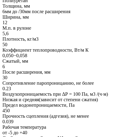
Полиуретан
Толщина, мм
6мм до /30мм после расширения
Ширина, мм
12
М.п. в рулоне
5,6
Плотность, кг/м3
50
Коэффициент теплопроводности, Вт/м К
0,050−0,058
Сжатый, мм
6
После расширения, мм
30
Сопротивление паропроницанию, не более
0.23
Воздухопроницаемость при ΔР = 100 Па, м3 /(ч·м)
Низкая и средняя(зависит от степени сжатия)
Предел водонепроницаемости, Па
450
Прочность сцепления (адгезия), не менее
0.039
Рабочая температура
от -5 до +40