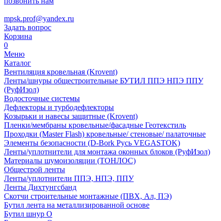
позвонить нам
mpsk.prof@yandex.ru
Задать вопрос
Корзина
0
Меню
Каталог
Вентиляция кровельная (Krovent)
Ленты/шнуры общестроительные БУТИЛ ППЭ НПЭ ППУ
(РуфИзол)
Водосточные системы
Дефлекторы и турбодефлекторы
Козырьки и навесы защитные (Krovent)
Пленки/мембраны кровельные/фасадные Геотекстиль
Проходки (Master Flash) кровельные/ стеновые/ палаточные
Элементы безопасности (D-Bork Русь VEGASTOK)
Ленты/уплотнители для монтажа оконных блоков (РуфИзол)
Материалы шумоизоляции (TОНЛОС)
Общестрой ленты
Ленты/уплотнители ППЭ, НПЭ, ППУ
Ленты Дихтунгсбанд
Скотчи строительные монтажные (ПВХ, Ал, ПЭ)
Бутил лента на металлизированной основе
Бутил шнур О