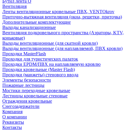
Бутил лента О
Вентиляция
Ленты вентиляционные кровельные ПВХ, VENTOkrov
Приточно-вытяжная вентиляция (окна, решетки, приточка)
Дополнительные комплектующие
Выходы канализационные
Вентиляция подкровельного пространства (Аэраторы, KTV,
коньковые)
Выходы вентиляционные (для скатной кровли)
Выходы вентиляционные (для наплавляемой, ПВХ кровли)
Проходки MasterFlash
Проходки для туристических палаток
Проходки EPDM/ПВХ на наплавляемую кровлю
Проходки кровельные (Master Flash)
Проходки (манжеты) стенового ввода
Элементы безопасности
Пожарные лестницы
Мостики переходные кровельные
Лестницы кровельные стеновые
Ограждения кровельные
Снегозадержатели
Компания
О компании
Реквизиты
Контакты