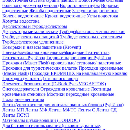
Водосточная система Optima (металл)
Водосточные системы
большого диаметра (металл)
Водосточные трубы
Воронки
водосточные
Желоба водосточные
Заглушки водосточные
Колена водосточные
Крюки водосточные
Углы водостока
Хомуты водостока
Дефлекторы и турбодефлекторы
Дефлекторы металлические
Турбодефлекторы металлические
Турбодефлекторы с защитой
Турбодефлекторы с усилением
Турбодефлекторы удлиненные
Козырьки и навесы защитные (Krovent)
Пленки/мембраны кровельные/фасадные Геотекстиль
Геотекстиль РуфИзол
Гидро- и пароизоляция РуфИзол
Проходки (Master Flash) кровельные/ стеновые/ палаточные
Проходки для туристических палаток
Проходки кровельные
(Master Flash)
Проходки EPDM/ПВХ на наплавляемую кровлю
Проходки (манжеты) стенового ввода
Элементы безопасности (D-Bork Русь VEGASTOK)
Снегозадержатели
Ограждения кровельные
Лестницы
кровельные стеновые
Мостики переходные кровельные
Пожарные лестницы
Ленты/уплотнители для монтажа оконных блоков (РуфИзол)
Ленты МП
Ленты МФ
Ленты МФТС
Ленты С
Ленты СД
Ленты ПСУЛ
Материалы шумоизоляции (TОНЛОС)
Для бытового использования (раковины, ванные,