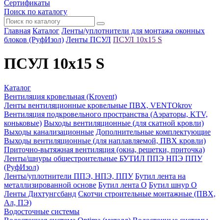
Сертификаты
Поиск по каталогу
Главная
Каталог
Ленты/уплотнители для монтажа оконных
блоков (РуфИзол)
Ленты ПСУЛ
ПСУЛ 10х15 S
ПСУЛ 10х15 S
Каталог
Вентиляция кровельная (Krovent)
Ленты вентиляционные кровельные ПВХ, VENTOkrov
Вентиляция подкровельного пространства (Аэраторы, KTV,
коньковые)
Выходы вентиляционные (для скатной кровли)
Выходы канализационные
Дополнительные комплектующие
Выходы вентиляционные (для наплавляемой, ПВХ кровли)
Приточно-вытяжная вентиляция (окна, решетки, приточка)
Ленты/шнуры общестроительные БУТИЛ ППЭ НПЭ ППУ
(РуфИзол)
Ленты/уплотнители ППЭ, НПЭ, ППУ
Бутил лента на
металлизированной основе
Бутил лента О
Бутил шнур О
Ленты Дихтунгсбанд
Скотчи строительные монтажные (ПВХ,
Ал, ПЭ)
Водосточные системы