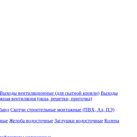
Выходы вентиляционные (для скатной кровли)
Выходы
ная вентиляция (окна, решетки, приточка)
банд
Скотчи строительные монтажные (ПВХ, Ал, ПЭ)
чные
Желоба водосточные
Заглушки водосточные
Колена