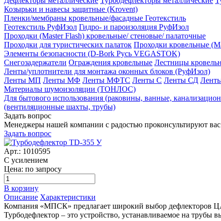
Дефлекторы металлические
Турбодефлекторы металлические
Т
Козырьки и навесы защитные (Krovent)
Пленки/мембраны кровельные/фасадные Геотекстиль
Геотекстиль РуфИзол
Гидро- и пароизоляция РуфИзол
Проходки (Master Flash) кровельные/ стеновые/ палаточные
Проходки для туристических палаток
Проходки кровельные (Mas
Элементы безопасности (D-Bork Русь VEGASTOK)
Снегозадержатели
Ограждения кровельные
Лестницы кровель
Ленты/уплотнители для монтажа оконных блоков (РуфИзол)
Ленты МП
Ленты МФ
Ленты МФТС
Ленты С
Ленты СД
Лент
Материалы шумоизоляции (TОНЛОС)
Для бытового использования (раковины, ванные, канализа
(вентиляционные шахты, трубы)
Задать вопрос
Менеджеры нашей компании с радостью проконсультируют вас
Задать вопрос
Арт.: 1010595
С усилением
Цена: по запросу
В корзину
Описание
Характеристики
Компания «МПСК» предлагает широкий выбор дефлекторов Ц
Турбодефлектор – это устройство, устанавливаемое на трубы 