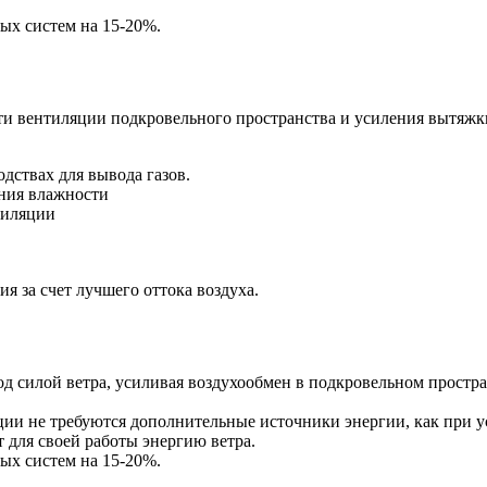
х систем на 15-20%.
ти вентиляции подкровельного пространства и усиления вытяж
одствах для вывода газов.
ния влажности
тиляции
я за счет лучшего оттока воздуха.
од силой ветра, усиливая воздухообмен в подкровельном простран
ции не требуются дополнительные источники энергии, как при у
т для своей работы энергию ветра.
х систем на 15-20%.