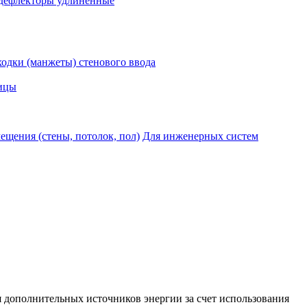
дефлекторы удлиненные
одки (манжеты) стенового ввода
ицы
ещения (стены, потолок, пол)
Для инженерных систем
я дополнительных источников энергии за счет использования