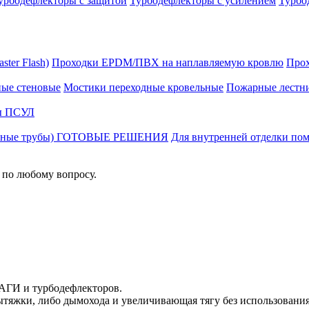
урбодефлекторы с защитой
Турбодефлекторы с усилением
Турбо
ter Flash)
Проходки EPDM/ПВХ на наплавляемую кровлю
Прох
ные стеновые
Мостики переходные кровельные
Пожарные лестн
ы ПСУЛ
ционные трубы) ГОТОВЫЕ РЕШЕНИЯ
Для внутренней отделки пом
 по любому вопросу.
АГИ и турбодефлекторов.
вытяжки, либо дымохода и увеличивающая тягу без использовани