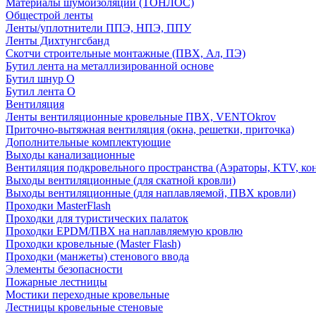
Материалы шумоизоляции (TОНЛОС)
Общестрой ленты
Ленты/уплотнители ППЭ, НПЭ, ППУ
Ленты Дихтунгсбанд
Скотчи строительные монтажные (ПВХ, Ал, ПЭ)
Бутил лента на металлизированной основе
Бутил шнур О
Бутил лента О
Вентиляция
Ленты вентиляционные кровельные ПВХ, VENTOkrov
Приточно-вытяжная вентиляция (окна, решетки, приточка)
Дополнительные комплектующие
Выходы канализационные
Вентиляция подкровельного пространства (Аэраторы, KTV, ко
Выходы вентиляционные (для скатной кровли)
Выходы вентиляционные (для наплавляемой, ПВХ кровли)
Проходки MasterFlash
Проходки для туристических палаток
Проходки EPDM/ПВХ на наплавляемую кровлю
Проходки кровельные (Master Flash)
Проходки (манжеты) стенового ввода
Элементы безопасности
Пожарные лестницы
Мостики переходные кровельные
Лестницы кровельные стеновые