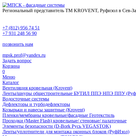
Региональный представитель ТМ KROVENT, Руфизол в Сев-За
+7 (812) 956 74 51
+7 931 248 56 90
позвонить нам
mpsk.prof@yandex.ru
Задать вопрос
Корзина
0
Меню
Каталог
Вентиляция кровельная (Krovent)
Ленты/шнуры общестроительные БУТИЛ ППЭ НПЭ ППУ (Руф
Водосточные системы
Дефлекторы и турбодефлекторы
Козырьки и навесы защитные (Krovent)
Пленки/мембраны кровельные/фасадные Геотекстиль
Проходки (Master Flash) кровельные/ стеновые/ палаточные
Элементы безопасности (D-Bork Русь VEGASTOK)
Ленты/уплотнители для монтажа оконных блоков (РуфИзол)