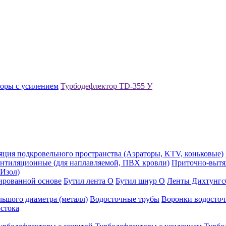
оры с усилением
Турбодефлектор TD-355 У
яция подкровельного пространства (Аэраторы, KTV, коньковые)
нтиляционные (для наплавляемой, ПВХ кровли)
Приточно-вытяж
Изол)
зированной основе
Бутил лента О
Бутил шнур О
Ленты Дихтунгс
ьшого диаметра (металл)
Водосточные трубы
Воронки водосто
стока