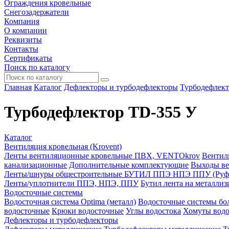
Ограждения кровельные
Снегозадержатели
Компания
О компании
Реквизиты
Контакты
Сертификаты
Поиск по каталогу
Главная
Каталог
Дефлекторы и турбодефлекторы
Турбодефлект
Турбодефлектор TD-355 У
Каталог
Вентиляция кровельная (Krovent)
Ленты вентиляционные кровельные ПВХ, VENTOkrov
Вентил
канализационные
Дополнительные комплектующие
Выходы ве
Ленты/шнуры общестроительные БУТИЛ ППЭ НПЭ ППУ (Руф
Ленты/уплотнители ППЭ, НПЭ, ППУ
Бутил лента на металли
Водосточные системы
Водосточная система Optima (металл)
Водосточные системы бол
водосточные
Крюки водосточные
Углы водостока
Хомуты водо
Дефлекторы и турбодефлекторы